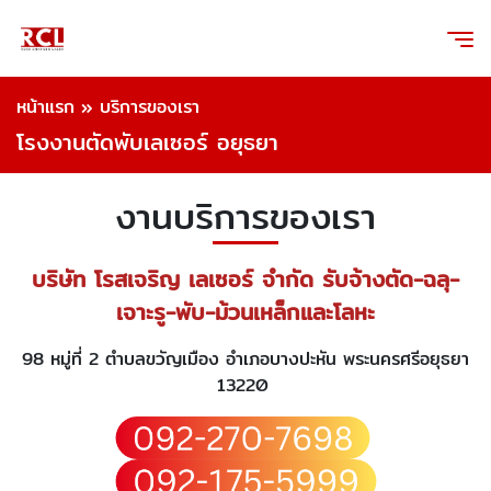
หน้าแรก
»
บริการของเรา
โรงงานตัดพับเลเซอร์ อยุธยา
งานบริการของเรา
บริษัท โรสเจริญ เลเซอร์ จำกัด รับจ้างตัด-ฉลุ-
เจาะรู-พับ-ม้วนเหล็กและโลหะ
98 หมู่ที่ 2 ตำบลขวัญเมือง อำเภอบางปะหัน พระนครศรีอยุธยา
13220