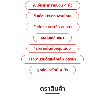
ใบเจียรผ้าทรายซ้อน 4 นิ้ว
รับเชื่อมประกอบงานโลหะ
รับตัดวอเตอร์เจ็ท อยุธยา
รับตัดเหล็กหนา
โรงงานตัดพับอลูมิเนียม
โรงงานรับดัดเหล็กโค้ง อยุธยา
ลูกขัดแฮรไลน์ 4 นิ้ว
ตราสินค้า