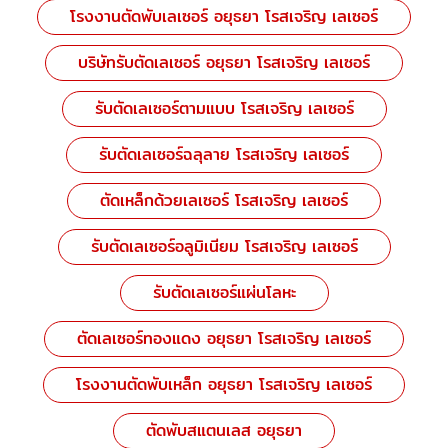
โรงงานตัดพับเลเซอร์ อยุธยา โรสเจริญ เลเซอร์
บริษัทรับตัดเลเซอร์ อยุธยา โรสเจริญ เลเซอร์
รับตัดเลเซอร์ตามแบบ โรสเจริญ เลเซอร์
รับตัดเลเซอร์ฉลุลาย โรสเจริญ เลเซอร์
ตัดเหล็กด้วยเลเซอร์ โรสเจริญ เลเซอร์
รับตัดเลเซอร์อลูมิเนียม โรสเจริญ เลเซอร์
รับตัดเลเซอร์แผ่นโลหะ
ตัดเลเซอร์ทองแดง อยุธยา โรสเจริญ เลเซอร์
โรงงานตัดพับเหล็ก อยุธยา โรสเจริญ เลเซอร์
ตัดพับสแตนเลส อยุธยา