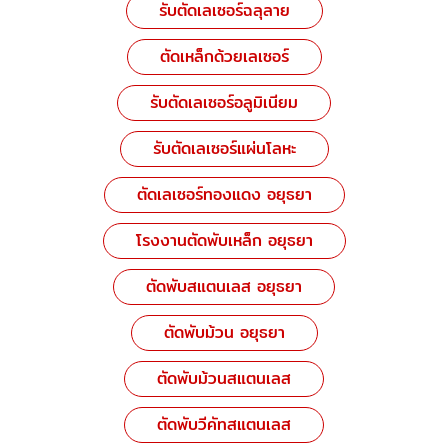
รับตัดเลเซอร์ฉลุลาย
ตัดเหล็กด้วยเลเซอร์
รับตัดเลเซอร์อลูมิเนียม
รับตัดเลเซอร์แผ่นโลหะ
ตัดเลเซอร์ทองแดง อยุธยา
โรงงานตัดพับเหล็ก อยุธยา
ตัดพับสแตนเลส อยุธยา
ตัดพับม้วน อยุธยา
ตัดพับม้วนสแตนเลส
ตัดพับวีคัทสแตนเลส