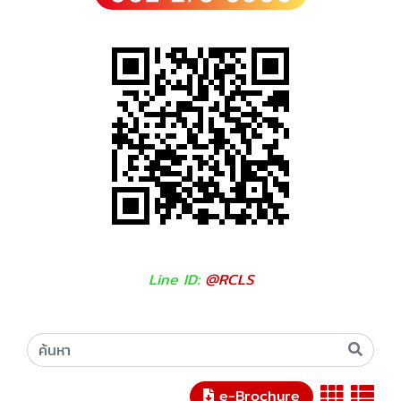
Line ID:
@RCLS
e-Brochure