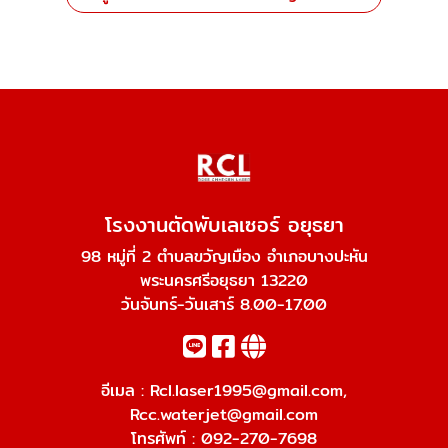
โรงงานตัดพับเลเซอร์ อยุธยา
98 หมู่ที่ 2 ตำบลขวัญเมือง อำเภอบางปะหัน
พระนครศรีอยุธยา 13220
วันจันทร์-วันเสาร์ 8.00-17.00
อีเมล :
Rcl.laser1995@gmail.com
,
Rcc.waterjet@gmail.com
โทรศัพท์ :
092-270-7698