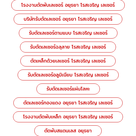
โรงงานตัดพับเลเซอร์ อยุธยา โรสเจริญ เลเซอร์
บริษัทรับตัดเลเซอร์ อยุธยา โรสเจริญ เลเซอร์
รับตัดเลเซอร์ตามแบบ โรสเจริญ เลเซอร์
รับตัดเลเซอร์ฉลุลาย โรสเจริญ เลเซอร์
ตัดเหล็กด้วยเลเซอร์ โรสเจริญ เลเซอร์
รับตัดเลเซอร์อลูมิเนียม โรสเจริญ เลเซอร์
รับตัดเลเซอร์แผ่นโลหะ
ตัดเลเซอร์ทองแดง อยุธยา โรสเจริญ เลเซอร์
โรงงานตัดพับเหล็ก อยุธยา โรสเจริญ เลเซอร์
ตัดพับสแตนเลส อยุธยา