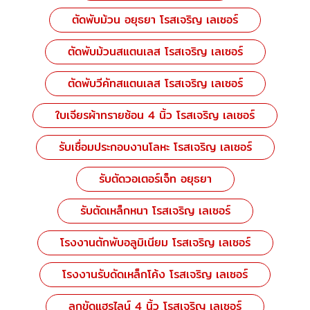
ตัดพับม้วน อยุธยา โรสเจริญ เลเซอร์
ตัดพับม้วนสแตนเลส โรสเจริญ เลเซอร์
ตัดพับวีคัทสแตนเลส โรสเจริญ เลเซอร์
ใบเจียรผ้าทรายซ้อน 4 นิ้ว โรสเจริญ เลเซอร์
รับเชื่อมประกอบงานโลหะ โรสเจริญ เลเซอร์
รับตัดวอเตอร์เจ็ท อยุธยา
รับตัดเหล็กหนา โรสเจริญ เลเซอร์
โรงงานตักพับอลูมิเนียม โรสเจริญ เลเซอร์
โรงงานรับดัดเหล็กโค้ง โรสเจริญ เลเซอร์
ลูกขัดแฮรไลน์ 4 นิ้ว โรสเจริญ เลเซอร์