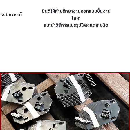
ยินดีให้คำปรึกษางานออกแบบชิ้นงาน
ีประสบการณ์
โลหะ
แนะนำวิธีการแปรรูปโลหะแต่ละชนิด