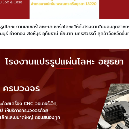
ูปโลหะ งานเลเซอร์โลหะ-เลเซอร์อโลหะ ให้กับโรงงานในนิคมอุตสาหกรรม
รี อ่างทอง สิงห์บุรี อุทัยธานี ชัยนาท นครสวรรค์ ลูกค้าจังหวัดอื่นท
โรงงานแปรรูปแผ่นโลหะ อยุธยา
หะ ครบวงจร
ด้วยเครื่อง CNC วอเตอร์เจ็ท,
รูป ให้บริการครบวงจรด้วย
นาดเล็กและขนาดใหญ่ ตอบสนองทุก