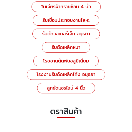
ใบเจียรผ้าทรายซ้อน 4 นิ้ว
รับเชื่อมประกอบงานโลหะ
รับตัดวอเตอร์เจ็ท อยุธยา
รับตัดเหล็กหนา
โรงงานตัดพับอลูมิเนียม
โรงงานรับดัดเหล็กโค้ง อยุธยา
ลูกขัดแฮรไลน์ 4 นิ้ว
ตราสินค้า