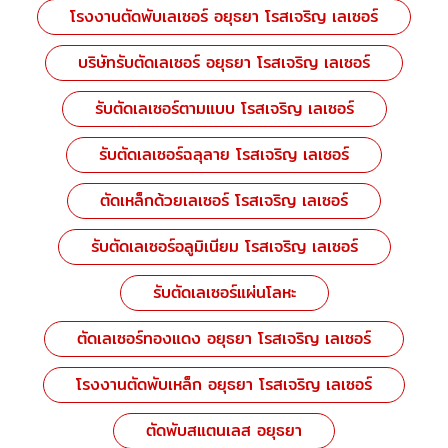
โรงงานตัดพับเลเซอร์ อยุธยา โรสเจริญ เลเซอร์
บริษัทรับตัดเลเซอร์ อยุธยา โรสเจริญ เลเซอร์
รับตัดเลเซอร์ตามแบบ โรสเจริญ เลเซอร์
รับตัดเลเซอร์ฉลุลาย โรสเจริญ เลเซอร์
ตัดเหล็กด้วยเลเซอร์ โรสเจริญ เลเซอร์
รับตัดเลเซอร์อลูมิเนียม โรสเจริญ เลเซอร์
รับตัดเลเซอร์แผ่นโลหะ
ตัดเลเซอร์ทองแดง อยุธยา โรสเจริญ เลเซอร์
โรงงานตัดพับเหล็ก อยุธยา โรสเจริญ เลเซอร์
ตัดพับสแตนเลส อยุธยา