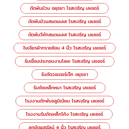
ตัดพับม้วน อยุธยา โรสเจริญ เลเซอร์
ตัดพับม้วนสแตนเลส โรสเจริญ เลเซอร์
ตัดพับวีคัทสแตนเลส โรสเจริญ เลเซอร์
ใบเจียรผ้าทรายซ้อน 4 นิ้ว โรสเจริญ เลเซอร์
รับเชื่อมประกอบงานโลหะ โรสเจริญ เลเซอร์
รับตัดวอเตอร์เจ็ท อยุธยา
รับตัดเหล็กหนา โรสเจริญ เลเซอร์
โรงงานตักพับอลูมิเนียม โรสเจริญ เลเซอร์
โรงงานรับดัดเหล็กโค้ง โรสเจริญ เลเซอร์
ลูกขัดแฮรไลน์ 4 นิ้ว โรสเจริญ เลเซอร์