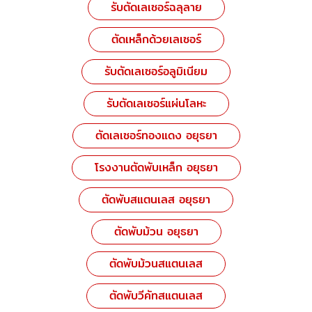
รับตัดเลเซอร์ฉลุลาย
ตัดเหล็กด้วยเลเซอร์
รับตัดเลเซอร์อลูมิเนียม
รับตัดเลเซอร์แผ่นโลหะ
ตัดเลเซอร์ทองแดง อยุธยา
โรงงานตัดพับเหล็ก อยุธยา
ตัดพับสแตนเลส อยุธยา
ตัดพับม้วน อยุธยา
ตัดพับม้วนสแตนเลส
ตัดพับวีคัทสแตนเลส